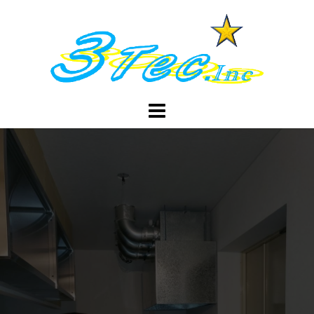
コ
ン
テ
ン
ツ
へ
ス
キ
ッ
プ