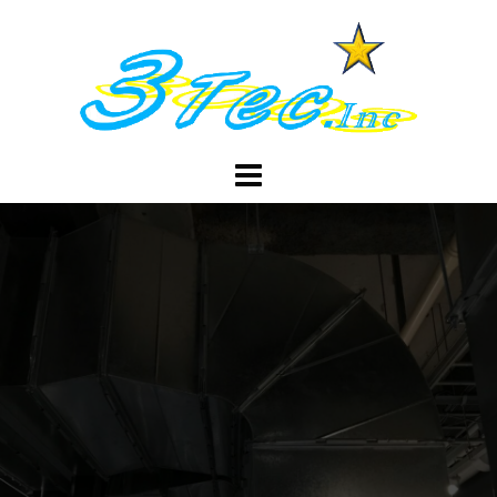
コ
ン
テ
ン
ツ
へ
ス
キ
ッ
プ