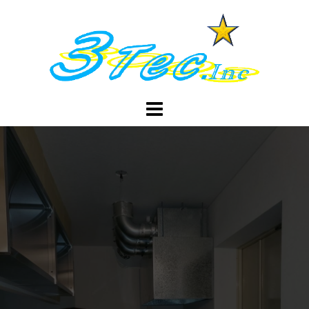
コ
ン
テ
ン
ツ
へ
ス
キ
ッ
プ