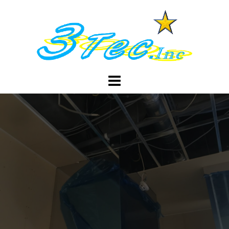
コ
ン
テ
ン
ツ
へ
ス
キ
ッ
プ