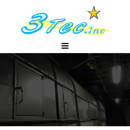
コ
ン
テ
ン
ツ
へ
ス
キ
ッ
プ