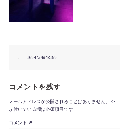
投
⟵
1694754848159
稿
ナ
ビ
コメントを残す
ゲ
ー
メールアドレスが公開されることはありません。
※
シ
が付いている欄は必須項目です
ョ
コメント
※
ン