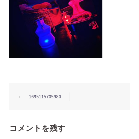
投
⟵
1695115705980
稿
ナ
ビ
コメントを残す
ゲ