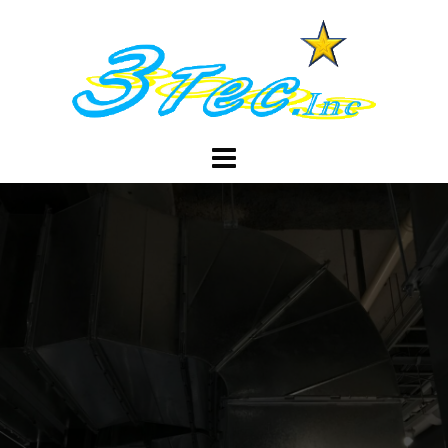
コ
ン
テ
ン
ツ
へ
ス
キ
ッ
プ