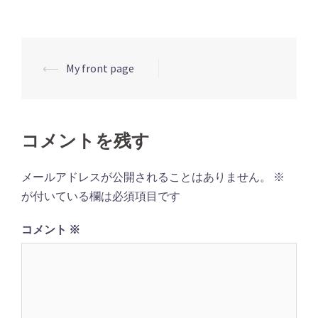
投
⟵
My front page
稿
ナ
ビ
コメントを残す
ゲ
ー
メールアドレスが公開されることはありません。
※
シ
が付いている欄は必須項目です
ョ
コメント
※
ン