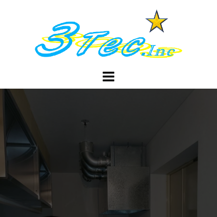
コ
ン
テ
ン
ツ
へ
ス
キ
ッ
プ