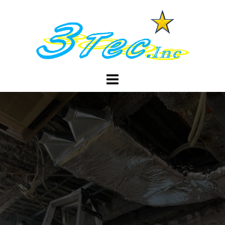
コ
ン
テ
ン
ツ
へ
ス
キ
ッ
プ